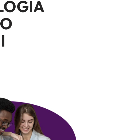
LOGÍA
TO
I