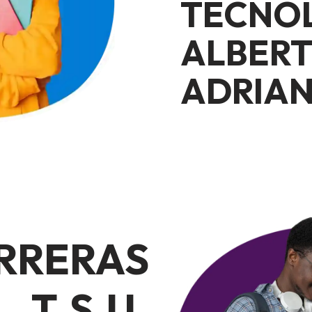
TECNO
ALBER
ADRIAN
RRERAS
T.S.U.