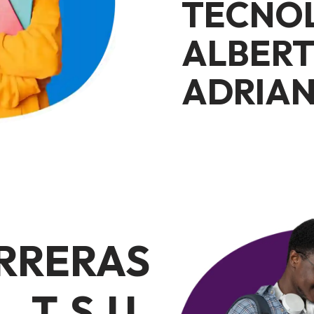
TECNO
ALBER
ADRIAN
RRERAS
T.S.U.