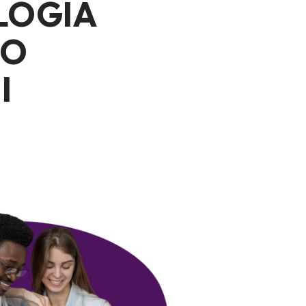
LOGÍA
TO
I